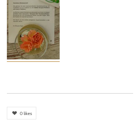
0
likes