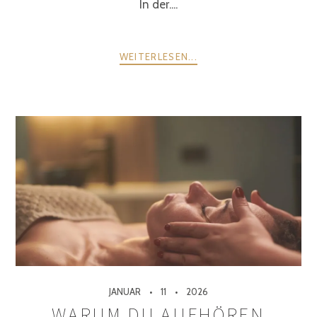
In der....
WEITERLESEN...
JANUAR
11
2026
WARUM DU AUFHÖREN