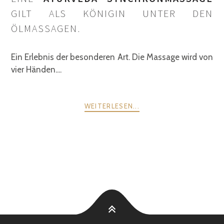
GILT ALS KÖNIGIN UNTER DEN
ÖLMASSAGEN.
Ein Erlebnis der besonderen Art. Die Massage wird von
vier Händen....
WEITERLESEN...
POSTS
ZURÜCK
WEITER
NAVIGATION