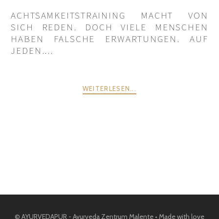
ACHTSAMKEITSTRAINING MACHT VON
SICH REDEN. DOCH VIELE MENSCHEN
HABEN FALSCHE ERWARTUNGEN. AUF
JEDEN....
WEITERLESEN...
POSTS
ZURÜCK
WEITER
NAVIGATION
© AYURVEDAPUR - Ayurveda Zentrum Malente • Made with love