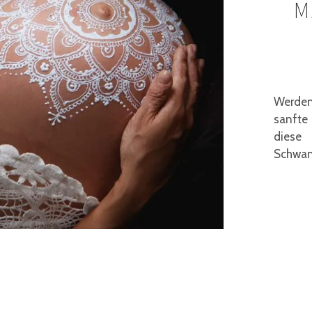
M
Werde
sanfte
diese
Schwang