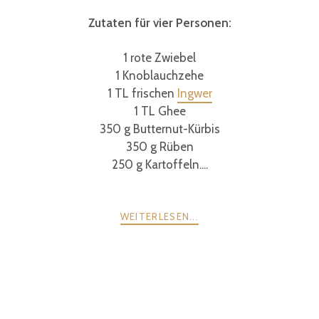
Zutaten für vier Personen:
1 rote Zwiebel
1 Knoblauchzehe
1 TL frischen
Ingwer
1 TL Ghee
350 g Butternut-Kürbis
350 g Rüben
250 g Kartoffeln....
WEITERLESEN...
POSTS
ZURÜCK
WEITER
NAVIGATION