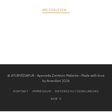
WEITERLESEN...
POSTS
ZURÜCK
WEITER
NAVIGATION
© AYURVEDAPUR - Ayurveda Zentrum Malente • Made with love
by Anandani 2026
KONTAKT
IMPRESSUM
DATENSCHUTZERKLÄRUNG
AGB´S