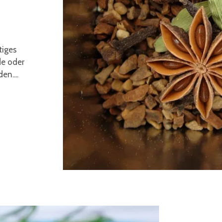
tiges
de oder
en....