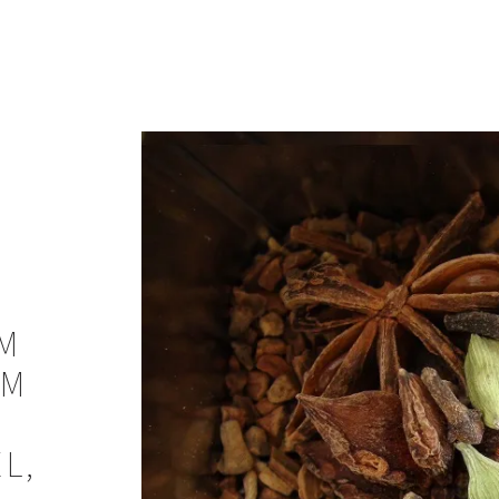
M
UM
EL,