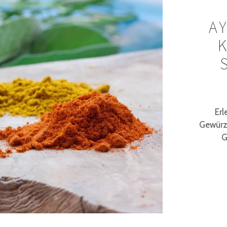
A
Erl
Gewürzw
G