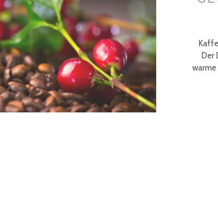
Kaffe
Der 
warme 