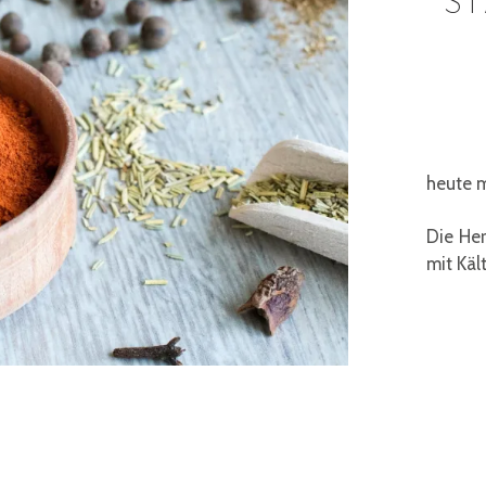
ST
heute 
Die Her
mit Käl