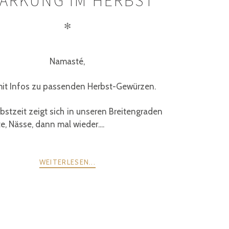
ÄRKUNG IM HERBST
✻
Namasté,
mit Infos zu passenden Herbst-Gewürzen.
bstzeit zeigt sich in unseren Breitengraden
te, Nässe, dann mal wieder....
WEITERLESEN...
WEITER