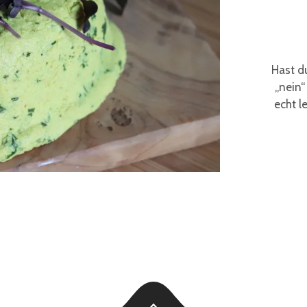
Hast d
„nein“
echt le