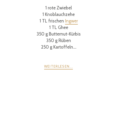
1 rote Zwiebel
1 Knoblauchzehe
1 TL frischen
Ingwer
1 TL Ghee
350 g Butternut-Kürbis
350 g Rüben
250 g Kartoffeln....
WEITERLESEN...
POSTS
ZURÜCK
WEITER
NAVIGATION