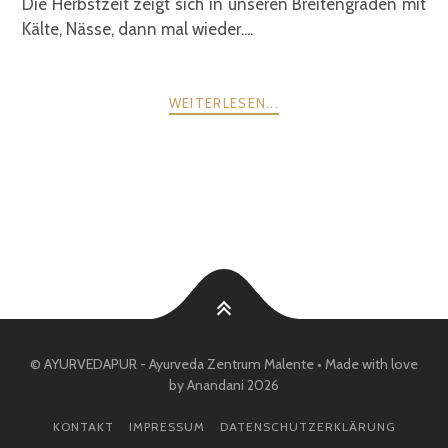
Die Herbstzeit zeigt sich in unseren Breitengraden mit
Kälte, Nässe, dann mal wieder....
WEITERLESEN...
POSTS
ZURÜCK
WEITER
NAVIGATION
© AYURVEDAPUR - Ayurveda Zentrum Malente • Made with love
by Anandani 2026
KONTAKT
IMPRESSUM
DATENSCHUTZERKLÄRUNG