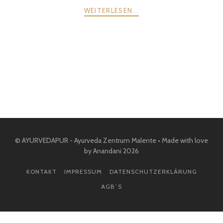
WEITERLESEN...
POSTS
ZURÜCK
WEITER
NAVIGATION
© AYURVEDAPUR - Ayurveda Zentrum Malente • Made with love
by Anandani 2026
KONTAKT
IMPRESSUM
DATENSCHUTZERKLÄRUNG
AGB´S
WordPress Cookie Plugin von Real Cookie Banner