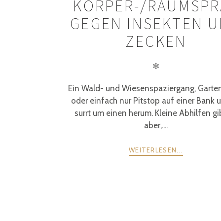
KÖRPER-/RAUMSPR
GEGEN INSEKTEN 
ZECKEN
✻
Ein Wald- und Wiesenspaziergang, Garten
oder einfach nur Pitstop auf einer Bank 
surrt um einen herum. Kleine Abhilfen gi
aber,....
WEITERLESEN...
POSTS
ZURÜCK