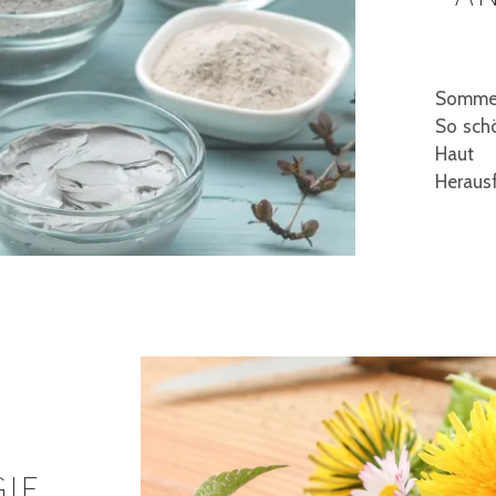
Sommer
So sch
Haut
Herausf
GIE