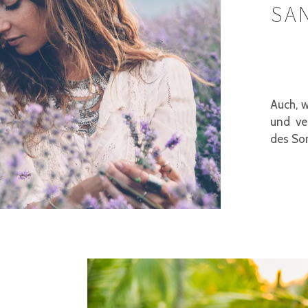
SA
Auch, w
und ve
des Som