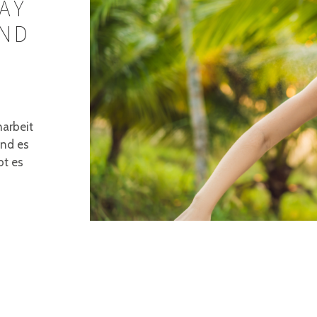
AY
UND
arbeit
und es
bt es