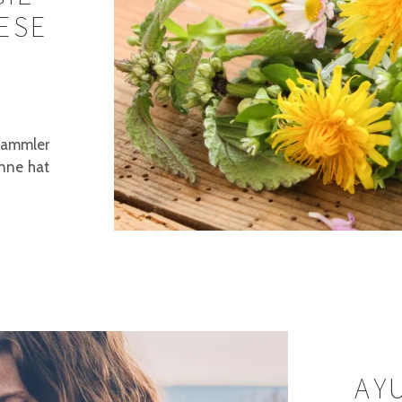
ESE
rsammler
onne hat
AY