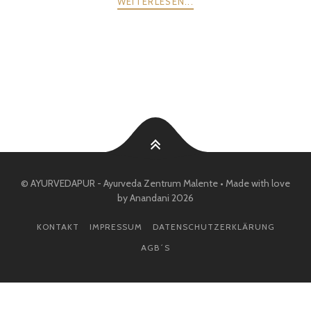
WEITERLESEN...
POSTS
ZURÜCK
WEITER
NAVIGATION
© AYURVEDAPUR - Ayurveda Zentrum Malente • Made with love
by Anandani 2026
KONTAKT
IMPRESSUM
DATENSCHUTZERKLÄRUNG
AGB´S
WordPress Cookie Plugin von Real Cookie Banner