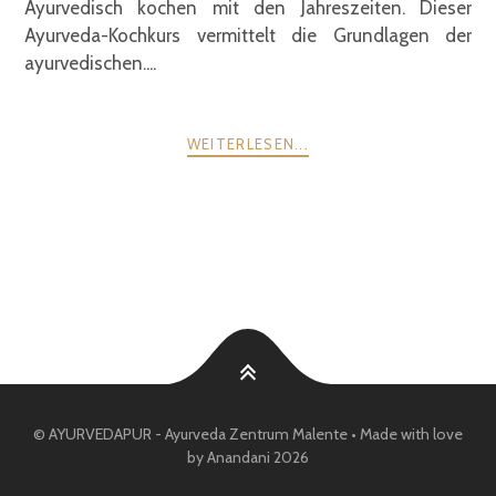
Ayurvedisch kochen mit den Jahreszeiten. Dieser
Ayurveda-Kochkurs vermittelt die Grundlagen der
ayurvedischen....
WEITERLESEN...
POSTS
ZURÜCK
WEITER
NAVIGATION
© AYURVEDAPUR - Ayurveda Zentrum Malente • Made with love
by Anandani 2026