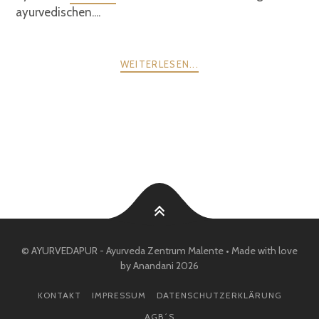
ayurvedischen....
WEITERLESEN...
POSTS
ZURÜCK
WEITER
NAVIGATION
© AYURVEDAPUR - Ayurveda Zentrum Malente • Made with love
by Anandani 2026
KONTAKT
IMPRESSUM
DATENSCHUTZERKLÄRUNG
AGB´S