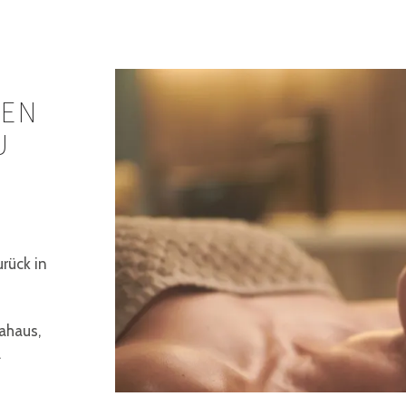
REN
U
rück in
ahaus,
.