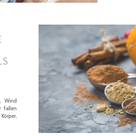
E
LS
t, Wind
 fallen
Körper,