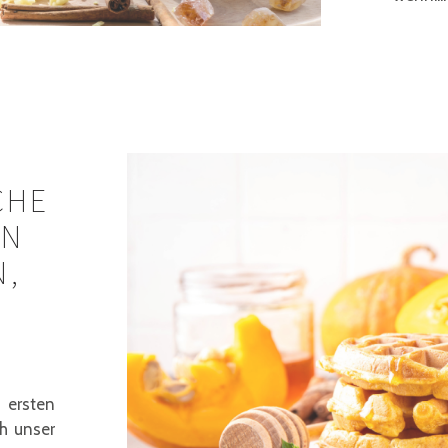
CHE
IN
N,
 ersten
h unser