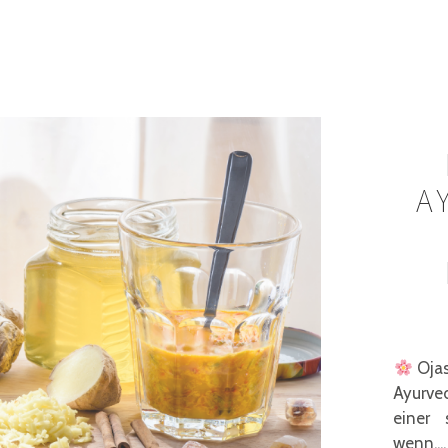
A
Ojas
Ayurve
einer 
wenn....