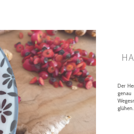
HA
Der Her
genau
Weges
glühen. 