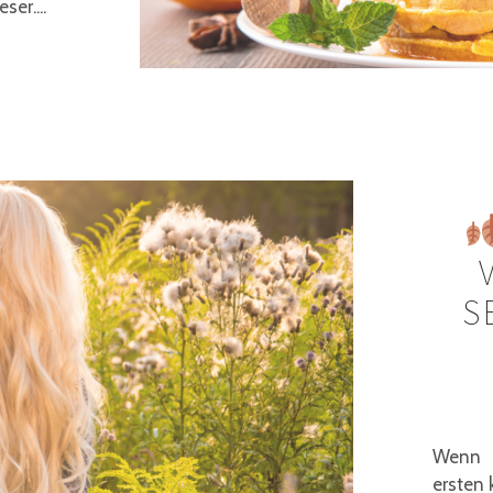
er....
S
Wenn d
ersten 