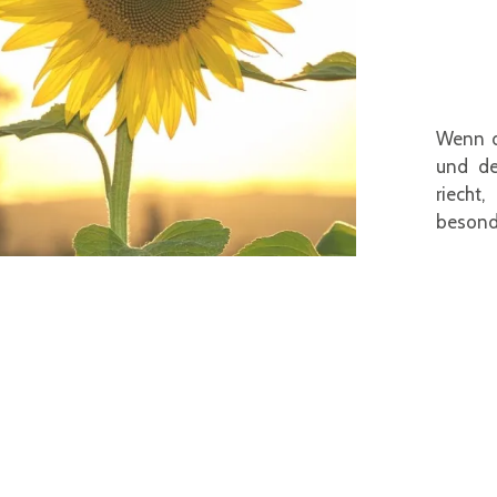
Wenn d
und de
riech
besonde