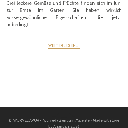
Drei leckere Gemüse und Früchte finden sich im Juni
zur Ernte im Garten. Sie haben wirklich
aussergewöhnliche Eigenschaften, die jetzt
unbedingt....
WEITERLESEN...
POSTS
ZURÜCK
WEITER
NAVIGATION
© AYURVEDAPUR - Ayurveda Zentrum Malente • Made with love
by Anandani 2026