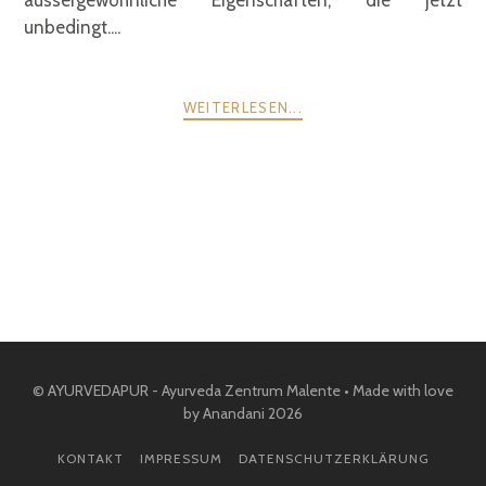
aussergewöhnliche Eigenschaften, die jetzt
unbedingt....
WEITERLESEN...
POSTS
ZURÜCK
WEITER
NAVIGATION
© AYURVEDAPUR - Ayurveda Zentrum Malente • Made with love
by Anandani 2026
KONTAKT
IMPRESSUM
DATENSCHUTZERKLÄRUNG