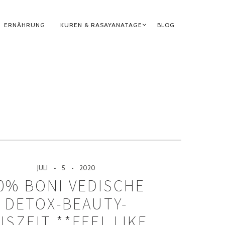
ERNÄHRUNG
KUREN & RASAYANATAGE
BLOG
JULI
5
2020
0% BONI VEDISCHE
DETOX-BEAUTY-
USZEIT **FEEL LIKE