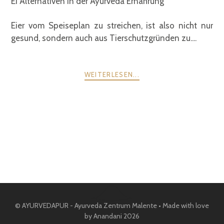
Ei Alternativen in der Ayurveda Ernährung
Eier vom Speiseplan zu streichen, ist also nicht nur
gesund, sondern auch aus Tierschutzgründen zu....
WEITERLESEN...
POSTS
ZURÜCK
WEITER
NAVIGATION
© AYURVEDAPUR - Ayurveda Zentrum Malente • Made with love
by Anandani 2026